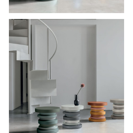
Spavaće sobe
Ormari
Kupatila
DODATCI
VANJSKI
UREDSKI
HOTELSKI