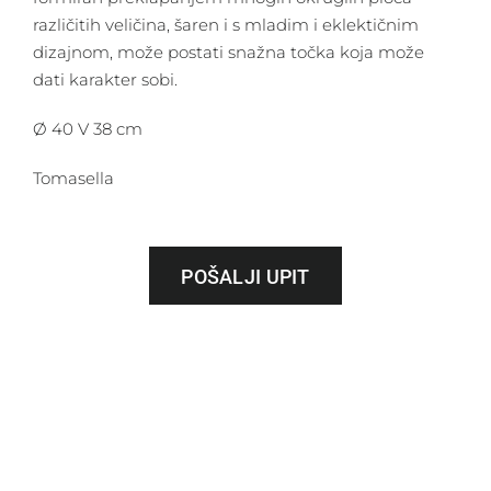
različitih veličina, šaren i s mladim i eklektičnim
dizajnom, može postati snažna točka koja može
dati karakter sobi.
Ø 40 V 38 cm
Tomasella
POŠALJI UPIT