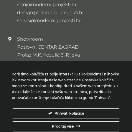
Subota: 9:00 – 13:00
Nedjelja: Zatvoreno
Email
info@moderni-projekti.hr
design@moderni-projekti.hr
servis@moderni-projekti.hr
Showroom
Koristimo kolačiće za bolju interakciju s korisnicima i njihovim
iskustvom korištenja naše web stranice. Postavke kolačića
Poslovni CENTAR ZAGRAD
mogu se kontrolirati i konfigurirati u vašem web pregledniku.
Prolaz M.K. Kozulić 3, Rijeka
Ako i dalje želite koristiti našu web stranicu, potvrdite da
Pogledajte lokaciju
prihvaćate korištenje kolačića klikom na gumb "Prihvati".
Prihvati kolačiće
Newsletter
Prijavi se na naš newsletter
Pročitaj više