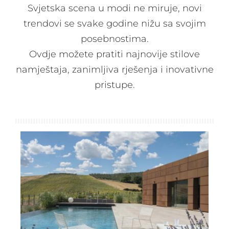
Svjetska scena u modi ne miruje, novi
Spavaće sobe
trendovi se svake godine nižu sa svojim
posebnostima.
Ormari
Ovdje možete pratiti najnovije stilove
namještaja, zanimljiva rješenja i inovativne
pristupe.
Kupatila
DODATCI
VANJSKI
UREDSKI
HOTELSKI