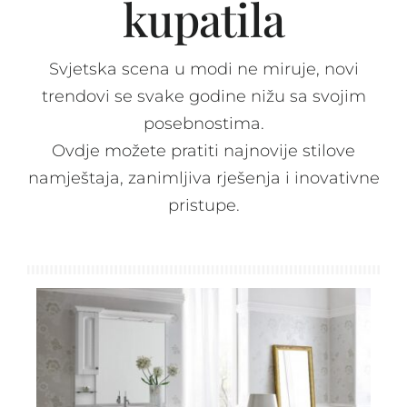
kupatila
Spavaće sobe
Svjetska scena u modi ne miruje, novi
Ormari
trendovi se svake godine nižu sa svojim
posebnostima.
Ovdje možete pratiti najnovije stilove
Kupatila
namještaja, zanimljiva rješenja i inovativne
pristupe.
DODATCI
VANJSKI
UREDSKI
HOTELSKI