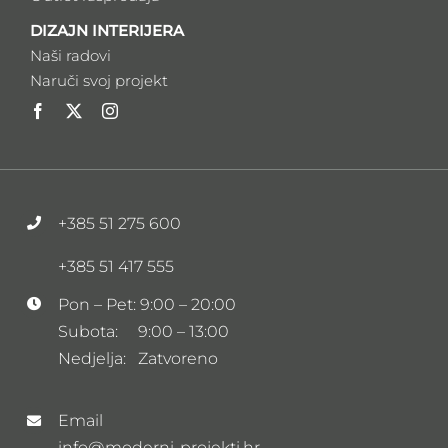
Plaćanja
Isporuka i montaže
Opći uvjeti prodaje
SHOWROOM
Brandovi
Outlet rasprodaja
DIZAJN INTERIJERA
Naši radovi
Naruči svoj projekt
+385 51 275 600
+385 51 417 555