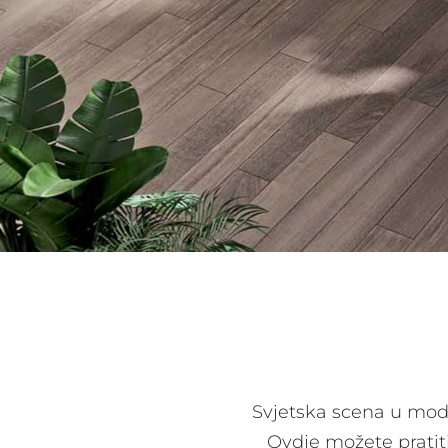
Svjetska scena u modi
Ovdje možete pratiti