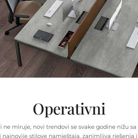
Operativni
 ne miruje, novi trendovi se svake godine nižu s
 najnovije stilove namještaja, zanimljiva rješenja i