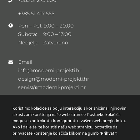
+385 51 275 600
+385 51 417 555
Pon – Pet: 9:00 – 20:00
Subota: 9:00 – 13:00
Nedjelja: Zatvoreno
Email
info@moderni-projekti.hr
design@moderni-projekti.hr
servis@moderni-projekti.hr
Showroom
Koristimo kolačiće za bolju interakciju s korisnicima i njihovim
iskustvom korištenja naše web stranice. Postavke kolačića
Poslovni CENTAR ZAGRAD
mogu se kontrolirati i konfigurirati u vašem web pregledniku.
Prolaz M.K. Kozulić 3, Rijeka
Ako i dalje želite koristiti našu web stranicu, potvrdite da
Pogledajte lokaciju
prihvaćate korištenje kolačića klikom na gumb "Prihvati".