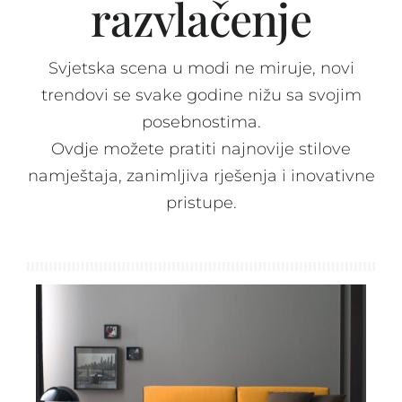
razvlačenje
Spavaće sobe
Svjetska scena u modi ne miruje, novi
Ormari
trendovi se svake godine nižu sa svojim
posebnostima.
Ovdje možete pratiti najnovije stilove
Kupatila
namještaja, zanimljiva rješenja i inovativne
pristupe.
DODATCI
VANJSKI
UREDSKI
HOTELSKI