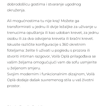
dobrodošlicu gostima i stvaranje ugodnog
okruženja.
Ali mogućnostima tu nije kraj! Možete ga
transformirati u jednu ili dvije ležaljke za uživanje u
trenucima opuštanja ili kao udoban krevet, za jednu
osobu ili za dva odvojena kreveta ili bračni krevet.
Iskusite različite konfiguracije s 360 okretnim
foteljama: želite li uživati u pogledu s prozora ili
stvoriti intiman razgovor, Voilà Oplà prilagođava se
vašim željama omogućujući vam da sofu usmjerite
u željenom smjeru.
Svojim modernim i funkcionalnim dizajnom, Voilà
Oplà dodaje dašak suvremenog stila u vaš životni
prostor.