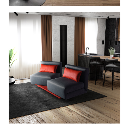
Spavaće sobe
Ormari
Kupatila
DODATCI
VANJSKI
UREDSKI
HOTELSKI