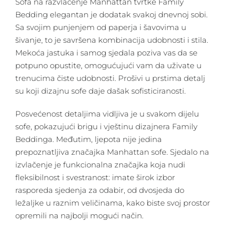
Sofa na razvlačenje Manhattan tvrtke Family
Bedding elegantan je dodatak svakoj dnevnoj sobi.
Sa svojim punjenjem od paperja i šavovima u
šivanje, to je savršena kombinacija udobnosti i stila.
Mekoća jastuka i samog sjedala poziva vas da se
potpuno opustite, omogućujući vam da uživate u
trenucima čiste udobnosti. Prošivi u prstima detalj
su koji dizajnu sofe daje dašak sofisticiranosti.
Posvećenost detaljima vidljiva je u svakom dijelu
sofe, pokazujući brigu i vještinu dizajnera Family
Beddinga. Međutim, ljepota nije jedina
prepoznatljiva značajka Manhattan sofe. Sjedalo na
izvlačenje je funkcionalna značajka koja nudi
fleksibilnost i svestranost: imate širok izbor
rasporeda sjedenja za odabir, od dvosjeda do
ležaljke u raznim veličinama, kako biste svoj prostor
opremili na najbolji mogući način.