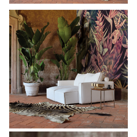
Spavaće sobe
Ormari
Kupatila
DODATCI
VANJSKI
UREDSKI
HOTELSKI