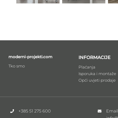
moderni-projekti.com
INFORMACIJE
Tko smo
Plaćanja
Isporuka i montaže
Opći uvjeti prodaje
+385 51 275 600
Emai