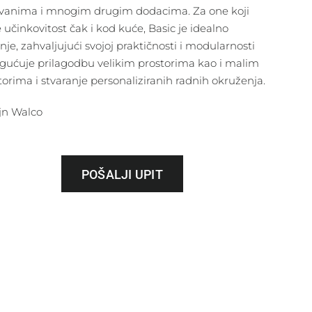
vanima i mnogim drugim dodacima. Za one koji
e učinkovitost čak i kod kuće, Basic je idealno
nje, zahvaljujući svojoj praktičnosti i modularnosti
ućuje prilagodbu velikim prostorima kao i malim
torima i stvaranje personaliziranih radnih okruženja.
jn Walco
POŠALJI UPIT