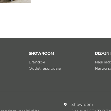
SHOWROOM
DIZAJN 
Brandovi
Naši rad
Outlet rasprodaja
Naruči s
l
Showroom