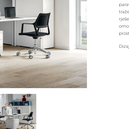
para
traž
rješe
omog
pros
Diza