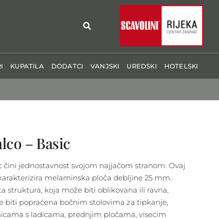
I
KUPATILA
DODATCI
VANJSKI
UREDSKI
HOTELSKI
lco – Basic
c čini jednostavnost svojom najjačom stranom. Ovaj
 karakterizira melaminska ploča debljine 25 mm.
a struktura, koja može biti oblikovana ili ravna,
 biti popraćena bočnim stolovima za tipkanje,
nicama s ladicama, prednjim pločama, visećim