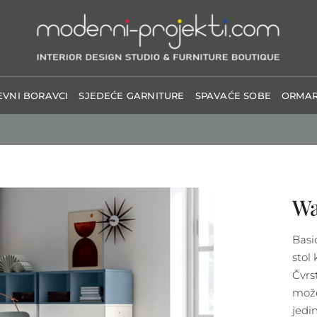
VNI BORAVCI
SJEDEĆE GARNITURE
SPAVAĆE SOBE
ORMAR
Wa
Basi
stol
Čvrst
može
jedi