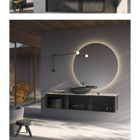
Spavaće sobe
Ormari
Kupatila
DODATCI
VANJSKI
UREDSKI
HOTELSKI