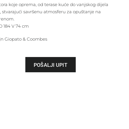
tora koje oprema, od terase kuće do vanjskog dijela
, stvarajući savršenu atmosferu za opuštanje na
renom.
 D 184 V 74 cm
jn Giopato & Coombes
POŠALJI UPIT