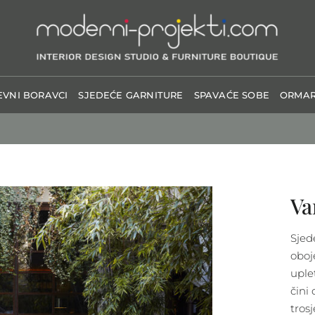
VNI BORAVCI
SJEDEĆE GARNITURE
SPAVAĆE SOBE
ORMAR
Va
Sjed
oboj
uple
čini
tros