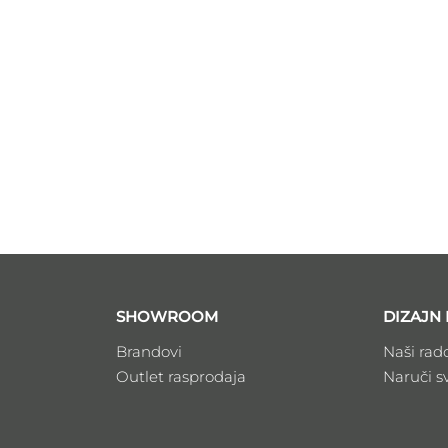
SHOWROOM
DIZAJN 
Brandovi
Naši rad
Outlet rasprodaja
Naruči s