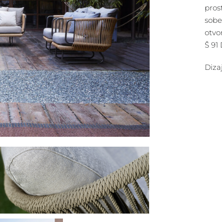
pros
sobe
otvo
Š 91
Diza