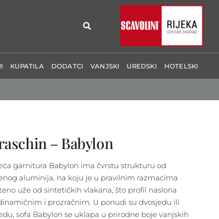
I
KUPATILA
DODATCI
VANJSKI
UREDSKI
HOTELSKI
raschin – Babylon
eća garnitura Babylon ima čvrstu strukturu od
enog aluminija, na koju je u pravilnim razmacima
teno uže od sintetičkih vlakana, što profil naslona
 dinamičnim i prozračnim. U ponudi su dvosjedu ili
jedu, sofa Babylon se uklapa u prirodne boje vanjskih