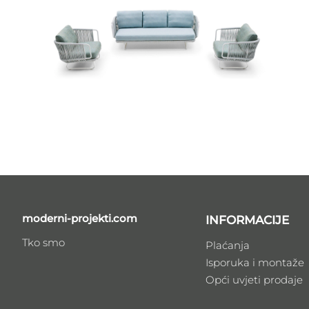
moderni-projekti.com
INFORMACIJE
Tko smo
Plaćanja
Isporuka i montaže
Opći uvjeti prodaje