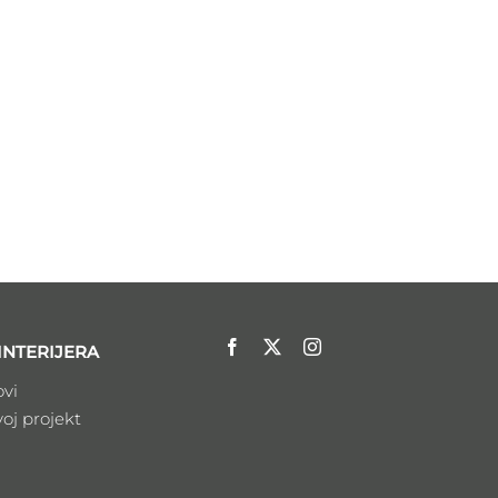
INTERIJERA
ovi
voj projekt