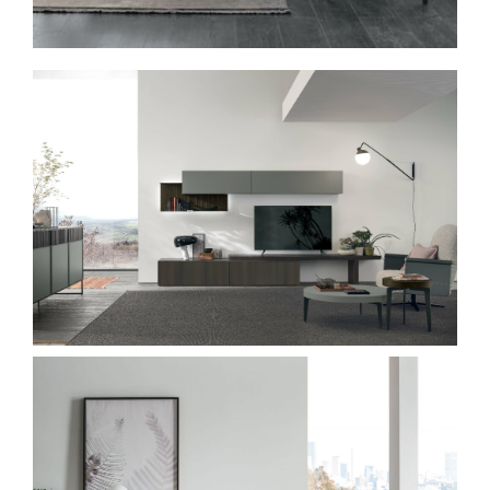
Spavaće sobe
Ormari
Kupatila
DODATCI
VANJSKI
UREDSKI
HOTELSKI