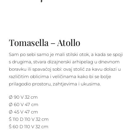
Tomasella – Atollo
Sam po sebi samo je mali stilski otok, a kada se spoji
s drugima, stvara dizajnerski arhipelag u dnevnom
boravku ili spavaćoj sobi: ovaj stolić za kavu dolazi u
različitim oblicima i veličinama kako bi se bolje
prilagodio prostoru, zahtjevima i ukusima.
Ø 90 V 32 cm
Ø 60 V 47 cm
Ø 45 V 47 cm
Š 110 D 110 V 32 cm
Š 60 D 110 V 32 cm