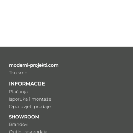
moderni-projekti.com
Tko smo
INFORMACIJE
Plaćanja
Isporuka i montaže
Opći uvjeti prodaje
SHOWROOM
Brandovi
Outlet rasprodaja