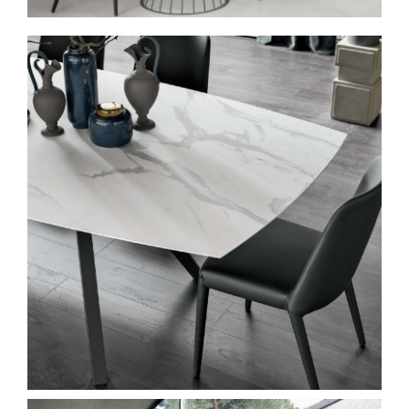
Spavaće sobe
Ormari
Kupatila
DODATCI
VANJSKI
UREDSKI
HOTELSKI