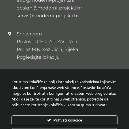
info@moderni-projekti.hr
design@moderni-projekti.hr
servis@moderni-projekti.hr
Showroom
Poslovni CENTAR ZAGRAD
Prolaz M.K. Kozulić 3, Rijeka
Pogledajte lokaciju
Newsletter
Koristimo kolačiće za bolju interakciju s korisnicima i njihovim
Prijavi se na naš newsletter
iskustvom korištenja naše web stranice. Postavke kolačića
mogu se kontrolirati i konfigurirati u vašem web pregledniku.
Ako i dalje želite koristiti našu web stranicu, potvrdite da
prihvaćate korištenje kolačića klikom na gumb "Prihvati".
Zaštita osobnih podataka
Prihvati kolačiće
Izjava o korištenju Kolačića