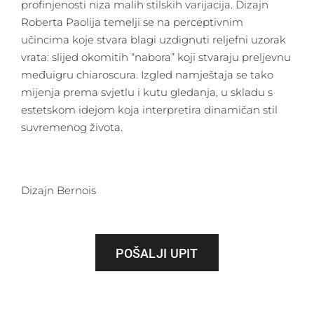
profinjenosti niza malih stilskih varijacija. Dizajn
Roberta Paolija temelji se na perceptivnim
učincima koje stvara blagi uzdignuti reljefni uzorak
vrata: slijed okomitih “nabora” koji stvaraju preljevnu
međuigru chiaroscura. Izgled namještaja se tako
mijenja prema svjetlu i kutu gledanja, u skladu s
estetskom idejom koja interpretira dinamičan stil
suvremenog života.
Dizajn Bernois
POŠALJI UPIT