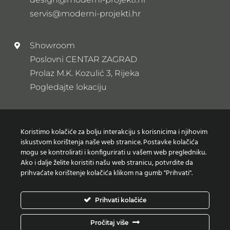
servis@moderni-projekti.hr
Showroom
Poslovni CENTAR ZAGRAD
Prolaz M.K. Kozulić 3, Rijeka
Pogledajte lokaciju
Newsletter
Koristimo kolačiće za bolju interakciju s korisnicima i njihovim
Prijavi se na naš newsletter
iskustvom korištenja naše web stranice. Postavke kolačića
mogu se kontrolirati i konfigurirati u vašem web pregledniku.
Ako i dalje želite koristiti našu web stranicu, potvrdite da
prihvaćate korištenje kolačića klikom na gumb "Prihvati".
Zaštita osobnih podataka
Prihvati kolačiće
Izjava o korištenju Kolačića
Pročitaj više