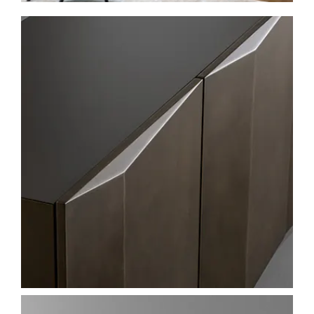
Spavaće sobe
Ormari
Kupatila
DODATCI
VANJSKI
UREDSKI
HOTELSKI