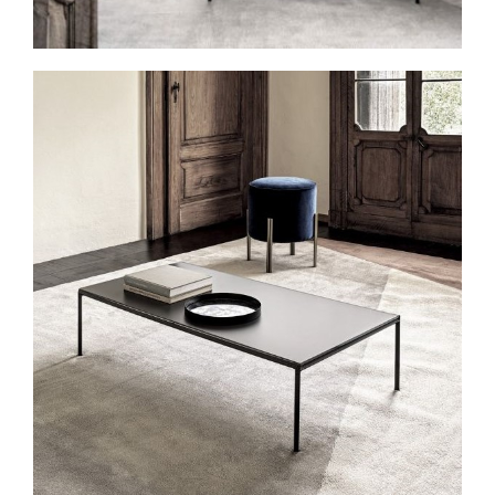
Spavaće sobe
Ormari
Kupatila
DODATCI
VANJSKI
UREDSKI
HOTELSKI