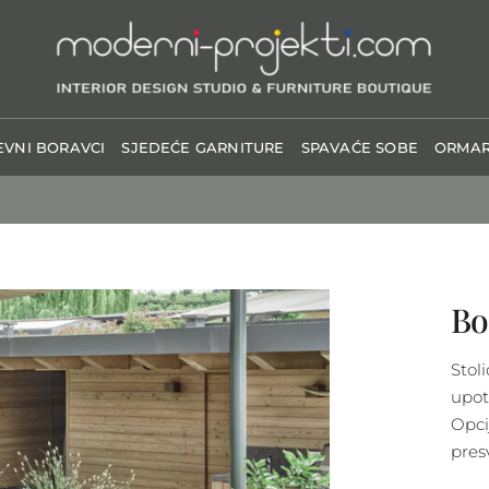
VNI BORAVCI
SJEDEĆE GARNITURE
SPAVAĆE SOBE
ORMAR
Bo
Stol
upot
Opci
pres