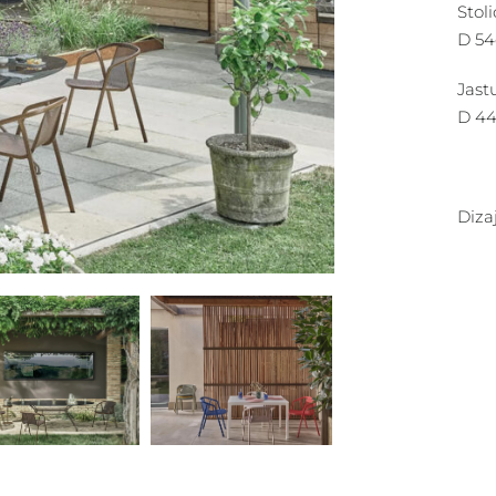
Stoli
D 54
Jast
D 44
Diza