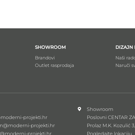
SHOWROOM
DIZAJN 
Brandovi
Naši rad
Outlet rasprodaja
Naruči s
l
Showroom
moderni-projekti.hr
Poslovni CENTAR 
n@moderni-projekti.hr
Prolaz M.K. Kozulić 3
s@moderni-projekti.hr
Pogledajte lokaciju