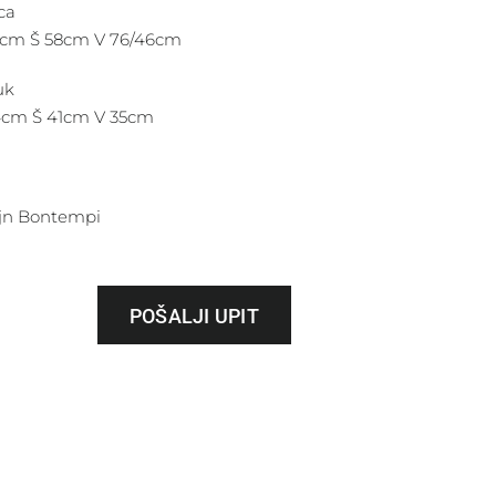
ca
cm Š 58cm V 76/46cm
uk
cm Š 41cm V 35cm
jn Bontempi
POŠALJI UPIT