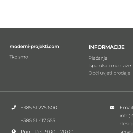
moderni-projekti.com
INFORMACIJE
Tko smo
Plaćanja
Isporuka i montaže
Opći uvjeti prodaje
+385 51 275 600
Emai
info@
+385 51 417 555
desig
servi
Pon – Pet: 9:00 – 20:00