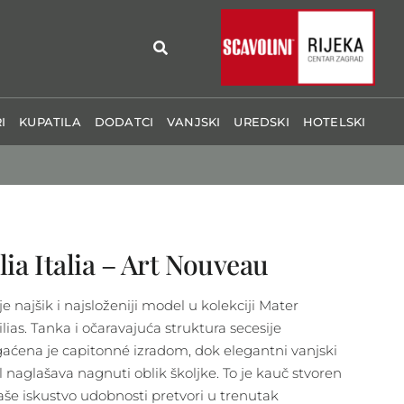
I
KUPATILA
DODATCI
VANJSKI
UREDSKI
HOTELSKI
lia Italia – Art Nouveau
e najšik i najsloženiji model u kolekciji Mater
lias. Tanka i očaravajuća struktura secesije
aćena je capitonné izradom, dok elegantni vanjski
il naglašava nagnuti oblik školjke. To je kauč stvoren
aše iskustvo udobnosti pretvori u trenutak