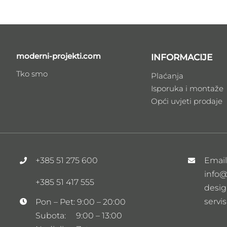
moderni-projekti.com
INFORMACIJE
Tko smo
Plaćanja
Isporuka i montaže
Opći uvjeti prodaje
+385 51 275 600
Emai
info@
+385 51 417 555
desig
servi
Pon – Pet: 9:00 – 20:00
Subota: 9:00 – 13:00