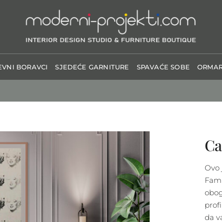
VNI BORAVCI
SJEDEĆE GARNITURE
SPAVAĆE SOBE
ORMAR
Ca
Ovo j
Fami
obog
prof
da v