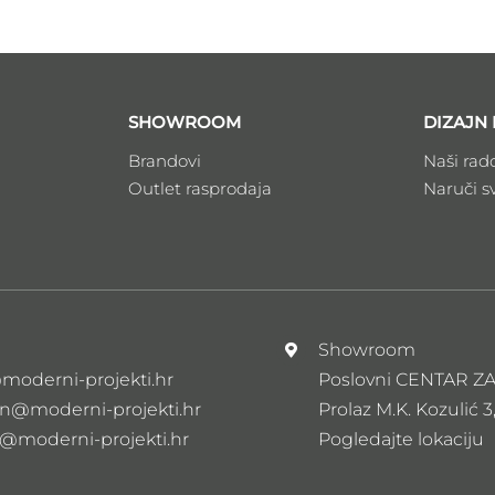
SHOWROOM
DIZAJN 
Brandovi
Naši rad
Outlet rasprodaja
Naruči s
l
Showroom
moderni-projekti.hr
Poslovni CENTAR 
n@moderni-projekti.hr
Prolaz M.K. Kozulić 3
s@moderni-projekti.hr
Pogledajte lokaciju