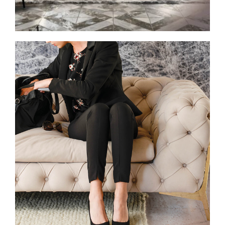
Spavaće sobe
Ormari
Kupatila
DODATCI
VANJSKI
UREDSKI
HOTELSKI