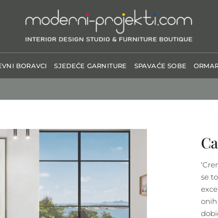
VNI BORAVCI
SJEDEĆE GARNITURE
SPAVAĆE SOBE
ORMAR
Ca
‘Cre
se t
exce
onih
dobi