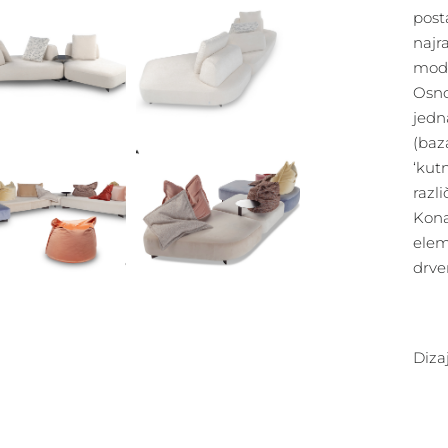
posta
najr
modul
Osno
jedn
(baza
‘kut
razl
Konač
elem
drve
Dizaj