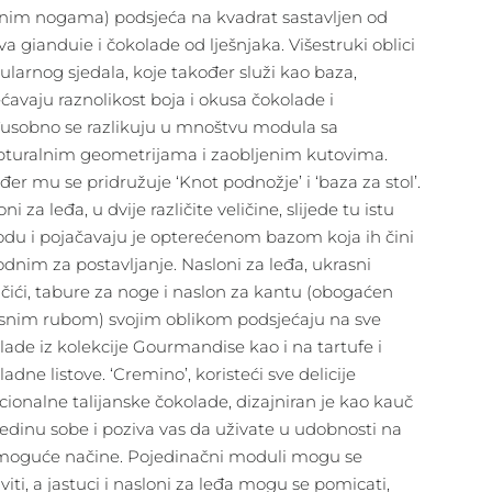
nim nogama) podsjeća na kvadrat sastavljen od
va gianduie i čokolade od lješnjaka. Višestruki oblici
larnog sjedala, koje također služi kao baza,
ćavaju raznolikost boja i okusa čokolade i
sobno se razlikuju u mnoštvu modula sa
pturalnim geometrijama i zaobljenim kutovima.
đer mu se pridružuje ‘Knot podnožje’ i ‘baza za stol’.
ni za leđa, u dvije različite veličine, slijede tu istu
odu i pojačavaju je opterećenom bazom koja ih čini
odnim za postavljanje. Nasloni za leđa, ukrasni
učići, tabure za noge i naslon za kantu (obogaćen
snim rubom) svojim oblikom podsjećaju na sve
lade iz kolekcije Gourmandise kao i na tartufe i
adne listove. ‘Cremino’, koristeći sve delicije
icionalne talijanske čokolade, dizajniran je kao kauč
redinu sobe i poziva vas da uživate u udobnosti na
moguće načine. Pojedinačni moduli mogu se
viti, a jastuci i nasloni za leđa mogu se pomicati,