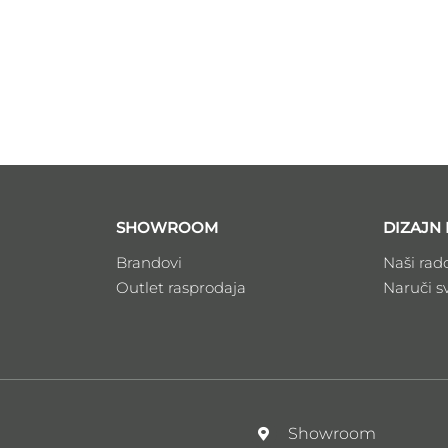
SHOWROOM
DIZAJN 
Brandovi
Naši rad
Outlet rasprodaja
Naruči s
l
Showroom