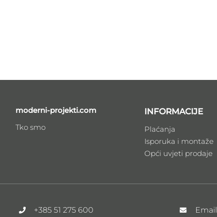
moderni-projekti.com
INFORMACIJE
Tko smo
Plaćanja
Isporuka i montaže
Opći uvjeti prodaje
+385 51 275 600
Emai