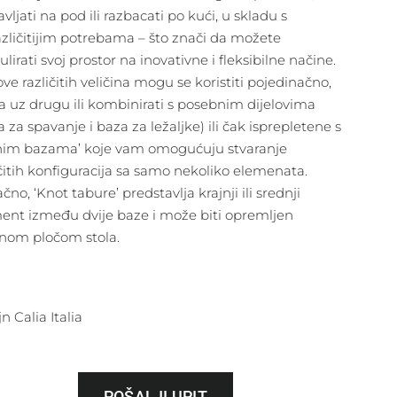
vljati na pod ili razbacati po kući, u skladu s
azličitijim potrebama – što znači da možete
irati svoj prostor na inovativne i fleksibilne načine.
ve različitih veličina mogu se koristiti pojedinačno,
a uz drugu ili kombinirati s posebnim dijelovima
 za spavanje i baza za ležaljke) ili čak isprepletene s
nim bazama’ koje vam omogućuju stvaranje
ičitih konfiguracija sa samo nekoliko elemenata.
no, ‘Knot tabure’ predstavlja krajnji ili srednji
ent između dvije baze i može biti opremljen
nom pločom stola.
n Calia Italia
POŠALJI UPIT