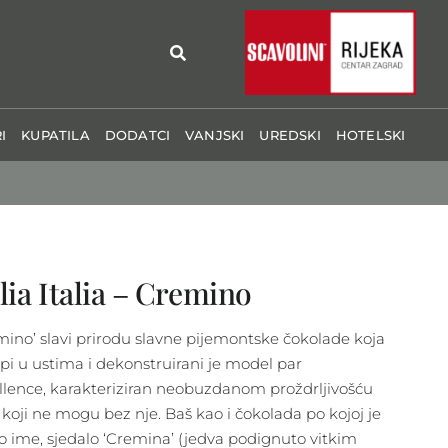
I
KUPATILA
DODATCI
VANJSKI
UREDSKI
HOTELSKI
lia Italia – Cremino
mino’ slavi prirodu slavne pijemontske čokolade koja
opi u ustima i dekonstruirani je model par
llence, karakteriziran neobuzdanom proždrljivošću
 koji ne mogu bez nje. Baš kao i čokolada po kojoj je
o ime, sjedalo ‘Cremina’ (jedva podignuto vitkim