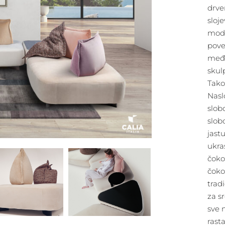
drve
sloje
modu
pove
među
skul
Tako
Naslo
slob
slob
jast
ukra
čoko
čokol
trad
za s
sve 
rasta