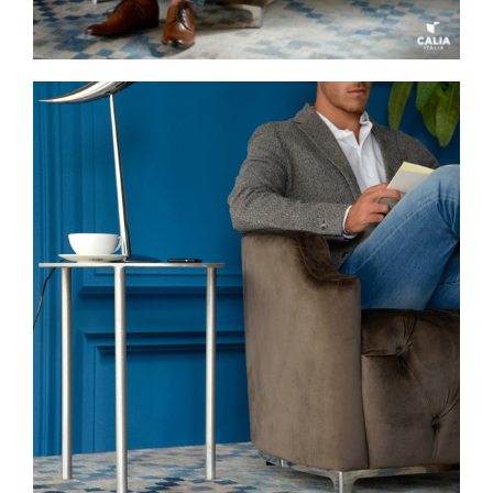
Spavaće sobe
Ormari
Kupatila
DODATCI
VANJSKI
UREDSKI
HOTELSKI