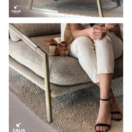
Spavaće sobe
Ormari
Kupatila
DODATCI
VANJSKI
UREDSKI
HOTELSKI