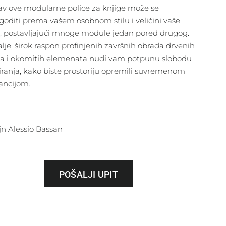
av ove modularne police za knjige može se
agoditi prema vašem osobnom stilu i veličini vaše
, postavljajući mnoge module jedan pored drugog.
lje, širok raspon profinjenih završnih obrada drvenih
ca i okomitih elemenata nudi vam potpunu slobodu
iziranja, kako biste prostoriju opremili suvremenom
ancijom.
jn Alessio Bassan
POŠALJI UPIT