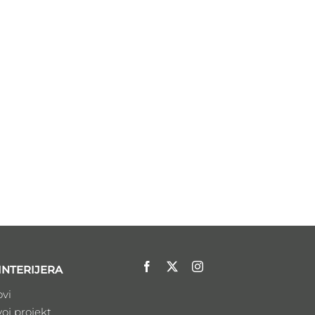
INTERIJERA
ovi
voj projekt