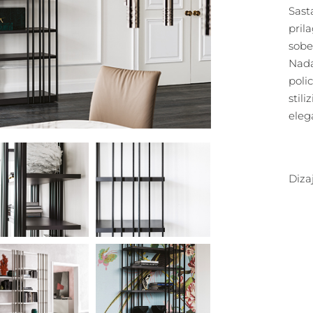
Sast
pril
sobe
Nada
poli
stil
eleg
Diza