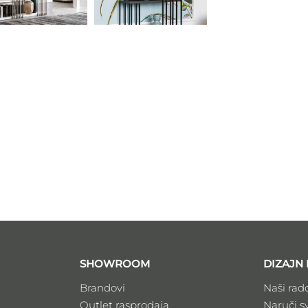
SHOWROOM
DIZAJN 
Brandovi
Naši rad
Outlet rasprodaja
Naruči s