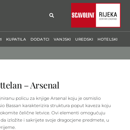
I
KUPATILA
DODATCI
VANJSKI
UREDSKI
HOTELSKI
ttelan – Arsenal
jniranu policu za knjige Arsenal koju je osmislio
sio Bassan karakterizira struktura poput kaveza koju
 okomite čelične letvice. Ovi elementi omogućuju
da izložite i sakrijete svoje dragocjene predmete, u
vrijeme.