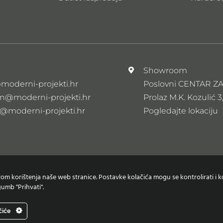
l
Showroom
moderni-projekti.hr
Poslovni CENTAR 
n@moderni-projekti.hr
Prolaz M.K. Kozulić 3
s@moderni-projekti.hr
Pogledajte lokaciju
tvom korištenja naše web stranice. Postavke kolačića mogu se kontrolirati i ko
umb "Prihvati".
Zaštita osobnih podataka
Izjava o korištenju Kolačića
čiće
Copyright © Moderni projekti | Design:
Studio Web Art