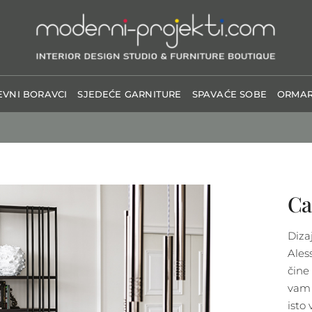
VNI BORAVCI
SJEDEĆE GARNITURE
SPAVAĆE SOBE
ORMAR
Ca
Diza
Ales
čine
vam 
isto 