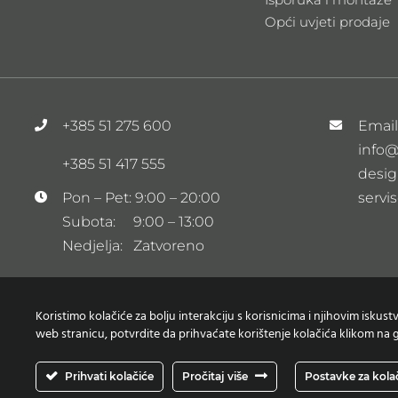
Opći uvjeti prodaje
+385 51 275 600
Emai
info@
+385 51 417 555
desig
servi
Pon – Pet: 9:00 – 20:00
Subota: 9:00 – 13:00
Nedjelja: Zatvoreno
Koristimo kolačiće za bolju interakciju s korisnicima i njihovim iskus
web stranicu, potvrdite da prihvaćate korištenje kolačića klikom na g
Prihvati kolačiće
Pročitaj više
Postavke za kola