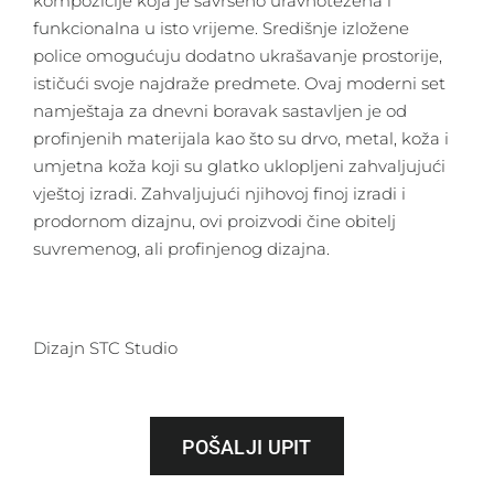
kompozicije koja je savršeno uravnotežena i
funkcionalna u isto vrijeme. Središnje izložene
police omogućuju dodatno ukrašavanje prostorije,
ističući svoje najdraže predmete. Ovaj moderni set
namještaja za dnevni boravak sastavljen je od
profinjenih materijala kao što su drvo, metal, koža i
umjetna koža koji su glatko uklopljeni zahvaljujući
vještoj izradi. Zahvaljujući njihovoj finoj izradi i
prodornom dizajnu, ovi proizvodi čine obitelj
suvremenog, ali profinjenog dizajna.
Dizajn STC Studio
POŠALJI UPIT