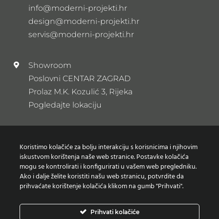
info@moderni-projekti.hr
design@moderni-projekti.hr
servis@moderni-projekti.hr
Showroom
Poslovni CENTAR ZAGRAD
Prolaz M.K. Kozulić 3, Rijeka
Pogledajte lokaciju
Newsletter
Koristimo kolačiće za bolju interakciju s korisnicima i njihovim
Prijavi se na naš newsletter
iskustvom korištenja naše web stranice. Postavke kolačića
mogu se kontrolirati i konfigurirati u vašem web pregledniku.
Ako i dalje želite koristiti našu web stranicu, potvrdite da
prihvaćate korištenje kolačića klikom na gumb "Prihvati".
Zaštita osobnih podataka
Prihvati kolačiće
Izjava o korištenju Kolačića