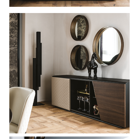
Spavaće sobe
Ormari
Kupatila
DODATCI
VANJSKI
UREDSKI
HOTELSKI