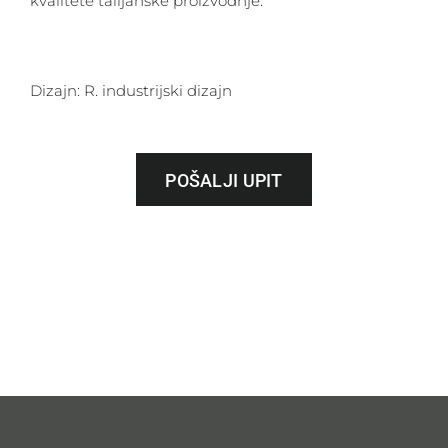
kvalitete talijanske proizvodnje.
Dizajn: R. industrijski dizajn
POŠALJI UPIT