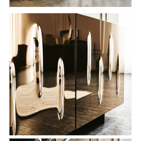
Spavaće sobe
Ormari
Kupatila
DODATCI
VANJSKI
UREDSKI
HOTELSKI