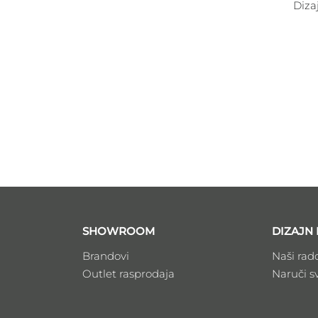
Diza
SHOWROOM
DIZAJN 
Brandovi
Naši rad
Outlet rasprodaja
Naruči s