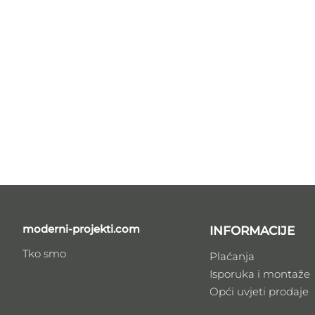
moderni-projekti.com
INFORMACIJE
Tko smo
Plaćanja
Isporuka i montaže
Opći uvjeti prodaje