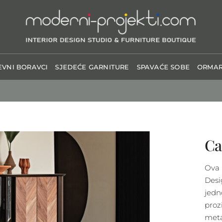
VNI BORAVCI
SJEDEĆE GARNITURE
SPAVAĆE SOBE
ORMAR
Ca
Ova 
Desi
jedn
proz
meta