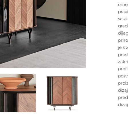
omog
pravi
sast
grac
dija
prir
je s 
pros
zakri
prof
posv
proi
diza
pred
diza