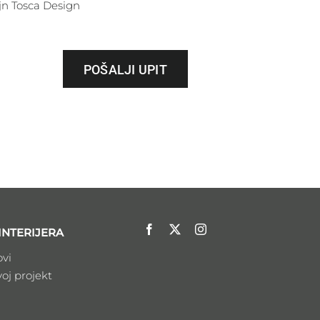
jn Tosca Design
POŠALJI UPIT
INTERIJERA
ovi
voj projekt