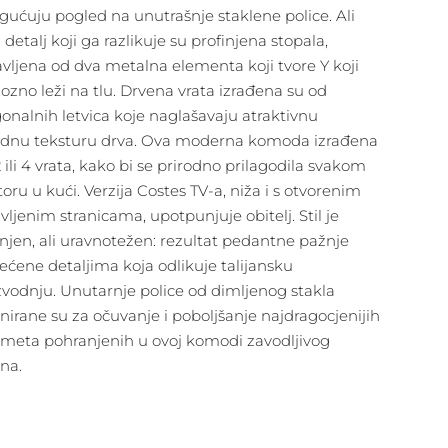
ućuju pogled na unutrašnje staklene police. Ali
 detalj koji ga razlikuje su profinjena stopala,
avljena od dva metalna elementa koji tvore Y koji
iozno leži na tlu. Drvena vrata izrađena su od
gonalnih letvica koje naglašavaju atraktivnu
odnu teksturu drva. Ova moderna komoda izrađena
2 ili 4 vrata, kako bi se prirodno prilagodila svakom
toru u kući. Verzija Costes TV-a, niža i s otvorenim
vljenim stranicama, upotpunjuje obitelj. Stil je
injen, ali uravnotežen: rezultat pedantne pažnje
ećene detaljima koja odlikuje talijansku
zvodnju. Unutarnje police od dimljenog stakla
jnirane su za očuvanje i poboljšanje najdragocjenijih
meta pohranjenih u ovoj komodi zavodljivog
jna.