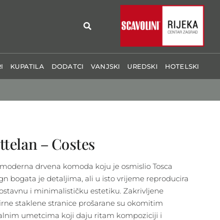
I
KUPATILA
DODATCI
VANJSKI
UREDSKI
HOTELSKI
ttelan – Costes
moderna drvena komoda koju je osmislio Tosca
gn bogata je detaljima, ali u isto vrijeme reproducira
ostavnu i minimalističku estetiku. Zakrivljene
irne staklene stranice prošarane su okomitim
lnim umetcima koji daju ritam kompoziciji i