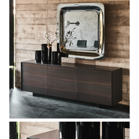
Spavaće sobe
Ormari
Kupatila
DODATCI
VANJSKI
UREDSKI
HOTELSKI