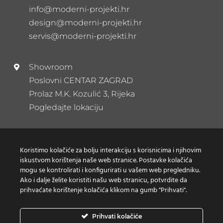
info@moderni-projekti.hr
design@moderni-projekti.hr
servis@moderni-projekti.hr
Showroom
Poslovni CENTAR ZAGRAD
Prolaz M.K. Kozulić 3, Rijeka
Pogledajte lokaciju
Newsletter
Koristimo kolačiće za bolju interakciju s korisnicima i njihovim
Prijavi se na naš newsletter
iskustvom korištenja naše web stranice. Postavke kolačića
mogu se kontrolirati i konfigurirati u vašem web pregledniku.
Ako i dalje želite koristiti našu web stranicu, potvrdite da
prihvaćate korištenje kolačića klikom na gumb "Prihvati".
Zaštita osobnih podataka
Prihvati kolačiće
Izjava o korištenju Kolačića