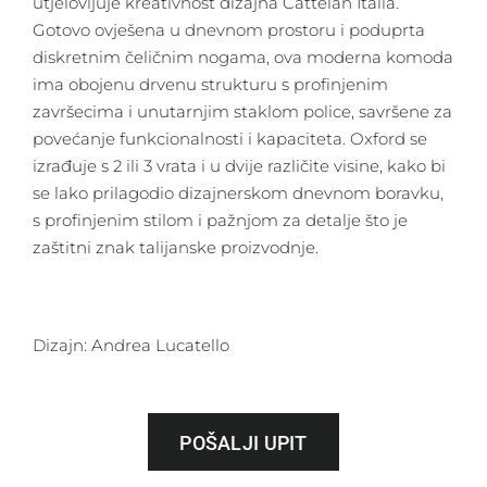
utjelovljuje kreativnost dizajna Cattelan Italia.
Gotovo ovješena u dnevnom prostoru i poduprta
diskretnim čeličnim nogama, ova moderna komoda
ima obojenu drvenu strukturu s profinjenim
završecima i unutarnjim staklom police, savršene za
povećanje funkcionalnosti i kapaciteta. Oxford se
izrađuje s 2 ili 3 vrata i u dvije različite visine, kako bi
se lako prilagodio dizajnerskom dnevnom boravku,
s profinjenim stilom i pažnjom za detalje što je
zaštitni znak talijanske proizvodnje.
Dizajn: Andrea Lucatello
POŠALJI UPIT