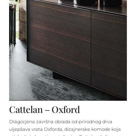
Cattelan – Oxford
Dragocjena završna obrada od prirodnog drva
uljepšava vrata Oxforda, dizajnerske komode koja