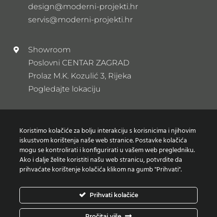
design@moderni-projekti.hr
servis@moderni-projekti.hr
Showroom
Poslovni CENTAR ZAGRAD
Prolaz M.K. Kozulić 3, Rijeka
Pogledajte lokaciju
Newsletter
Koristimo kolačiće za bolju interakciju s korisnicima i njihovim
Prijavi se na naš newsletter
iskustvom korištenja naše web stranice. Postavke kolačića
mogu se kontrolirati i konfigurirati u vašem web pregledniku.
Ako i dalje želite koristiti našu web stranicu, potvrdite da
prihvaćate korištenje kolačića klikom na gumb "Prihvati".
Zaštita osobnih podataka
Prihvati kolačiće
Izjava o korištenju Kolačića
Pročitaj više