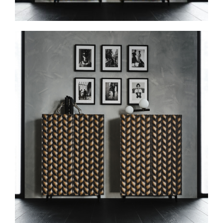
Spavaće sobe
Ormari
Kupatila
DODATCI
VANJSKI
UREDSKI
HOTELSKI