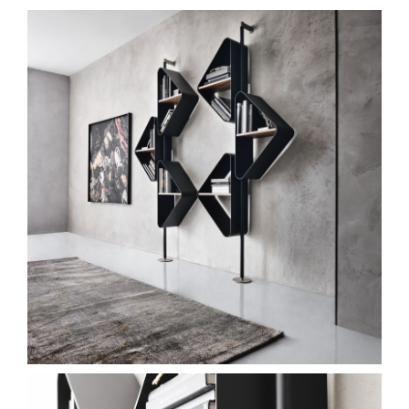
Spavaće sobe
Ormari
Kupatila
DODATCI
VANJSKI
UREDSKI
HOTELSKI