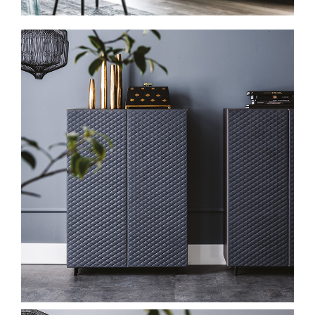
Spavaće sobe
Ormari
Kupatila
DODATCI
VANJSKI
UREDSKI
HOTELSKI