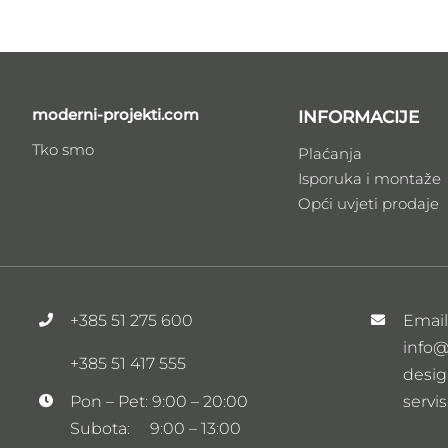
moderni-projekti.com
INFORMACIJE
Tko smo
Plaćanja
Isporuka i montaže
Opći uvjeti prodaje
+385 51 275 600
Emai
info@
+385 51 417 555
desig
servi
Pon – Pet: 9:00 – 20:00
Subota: 9:00 – 13:00