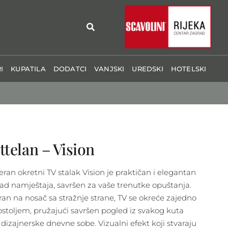
I
KUPATILA
DODATCI
VANJSKI
UREDSKI
HOTELSKI
ttelan – Vision
ran okretni TV stalak Vision je praktičan i elegantan
d namještaja, savršen za vaše trenutke opuštanja.
iran na nosač sa stražnje strane, TV se okreće zajedno
ostoljem, pružajući savršen pogled iz svakog kuta
 dizajnerske dnevne sobe. Vizualni efekt koji stvaraju