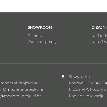
SHOWROOM
DIZAJN 
Brandovi
Naši rad
Outlet rasprodaja
Naruči s
l
Showroom
moderni-projekti.hr
Poslovni CENTAR 
n@moderni-projekti.hr
Prolaz M.K. Kozulić 3
s@moderni-projekti.hr
Pogledajte lokaciju