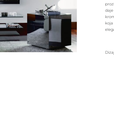
proz
daje 
krom
koja
eleg
Diza