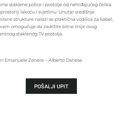
irne staklene police i postolje od nehrđajućeg čelika
prostoriji lakoću i svjetlinu. Unutar središnje
irane strukture nalazi se praktična vodilica za kabel,
 vam omogućuje da zadržite bitne linije ovog
antnog staklenog TV postolja.
jn Emanuele Zenere – Alberto Danese
POŠALJI UPIT