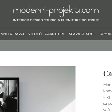
VNI BORAVCI
SJEDEĆE GARNITURE
SPAVAĆE SOBE
ORMAR
Ca
Mode
koma
Fiks
sa p
vaše