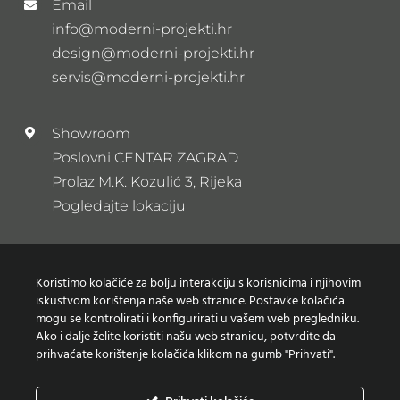
Email
info@moderni-projekti.hr
design@moderni-projekti.hr
servis@moderni-projekti.hr
Showroom
Poslovni CENTAR ZAGRAD
Prolaz M.K. Kozulić 3, Rijeka
Pogledajte lokaciju
Newsletter
Koristimo kolačiće za bolju interakciju s korisnicima i njihovim
Prijavi se na naš newsletter
iskustvom korištenja naše web stranice. Postavke kolačića
mogu se kontrolirati i konfigurirati u vašem web pregledniku.
Ako i dalje želite koristiti našu web stranicu, potvrdite da
prihvaćate korištenje kolačića klikom na gumb "Prihvati".
Zaštita osobnih podataka