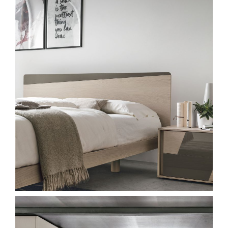
Spavaće sobe
Ormari
Kupatila
DODATCI
VANJSKI
UREDSKI
HOTELSKI