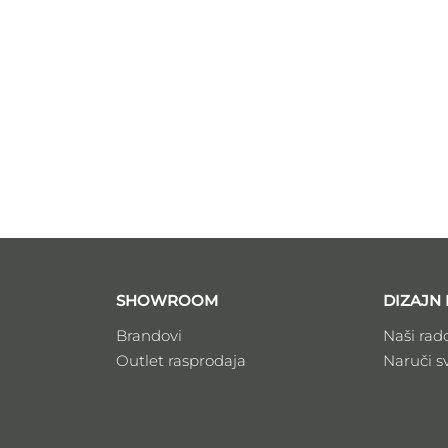
SHOWROOM
DIZAJN 
Brandovi
Naši rad
Outlet rasprodaja
Naruči s