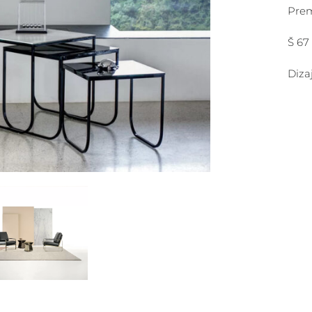
Pre
Š 67
Diza