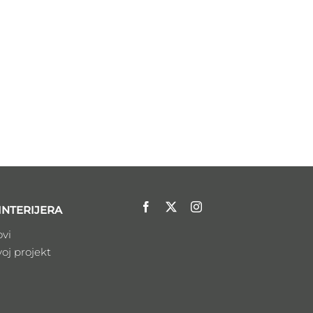
INTERIJERA
ovi
voj projekt