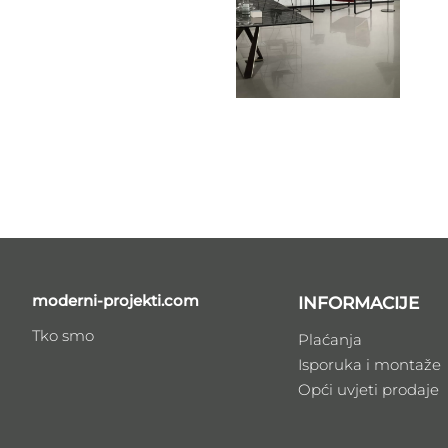
moderni-projekti.com
INFORMACIJE
Tko smo
Plaćanja
Isporuka i montaže
Opći uvjeti prodaje