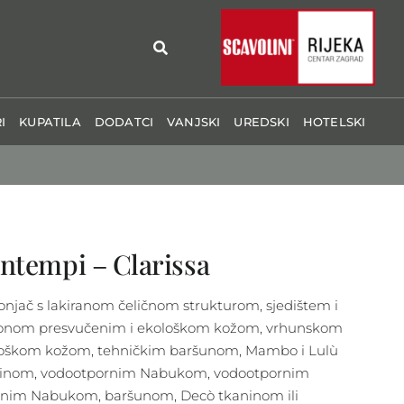
I
KUPATILA
DODATCI
VANJSKI
UREDSKI
HOTELSKI
ntempi – Clarissa
onjač s lakiranom čeličnom strukturom, sjedištem i
onom presvučenim i ekološkom kožom, vrhunskom
oškom kožom, tehničkim baršunom, Mambo i Lulù
inom, vodootpornim Nabukom, vodootpornim
anim Nabukom, baršunom, Decò tkaninom ili