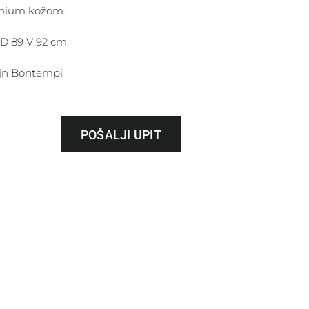
mium kožom.
 D 89 V 92 cm
jn Bontempi
POŠALJI UPIT