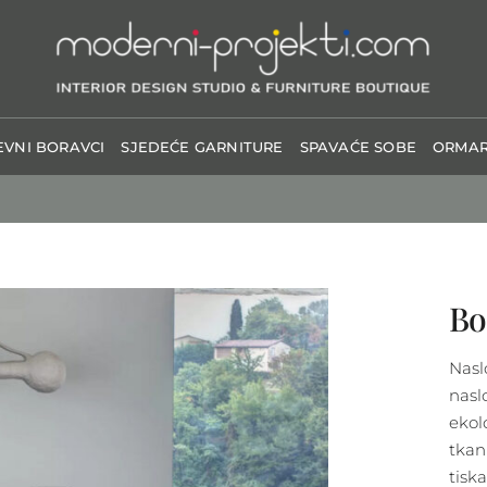
VNI BORAVCI
SJEDEĆE GARNITURE
SPAVAĆE SOBE
ORMAR
Bo
Nasl
nasl
ekol
tkan
tisk