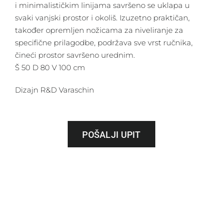
i minimalističkim linijama savršeno se uklapa u
svaki vanjski prostor i okoliš. Izuzetno praktičan,
također opremljen nožicama za niveliranje za
specifične prilagodbe, podržava sve vrst ručnika,
čineći prostor savršeno urednim.
Š 50 D 80 V 100 cm
Dizajn R&D Varaschin
POŠALJI UPIT