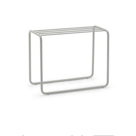
Spavaće sobe
Ormari
Kupatila
DODATCI
VANJSKI
UREDSKI
HOTELSKI