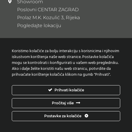
Showroom
Poslovni CENTAR ZAGRAD
Prolaz M.K. Kozulić 3, Rijeka
Pogledajte lokaciju
Newsletter
Koristimo kolačiće za bolju interakciju s korisnicima i njihovim
Prijavi se na naš newsletter
iskustvom korištenja naše web stranice. Postavke kolačića
mogu se kontrolirati i konfigurirati u vašem web pregledniku.
Ako i dalje želite koristiti našu web stranicu, potvrdite da
prihvaćate korištenje kolačića klikom na gumb "Prihvati".
Zaštita osobnih podataka
Prihvati kolačiće
Izjava o korištenju Kolačića
Pročitaj više
Copyright © Moderni projekti | Design:
Studio Web
Postavke za kolačiće
Art