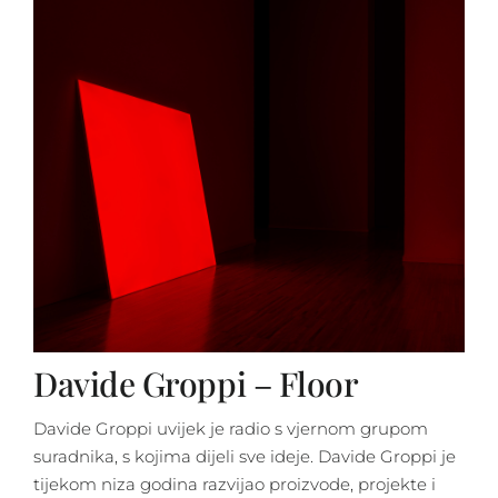
Davide Groppi – Floor
Davide Groppi uvijek je radio s vjernom grupom
suradnika, s kojima dijeli sve ideje. Davide Groppi je
tijekom niza godina razvijao proizvode, projekte i