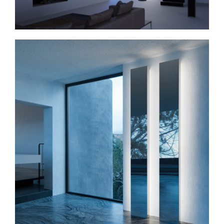
Spavaće sobe
Ormari
Kupatila
DODATCI
VANJSKI
UREDSKI
HOTELSKI