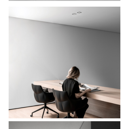
Spavaće sobe
Ormari
Kupatila
DODATCI
VANJSKI
UREDSKI
HOTELSKI