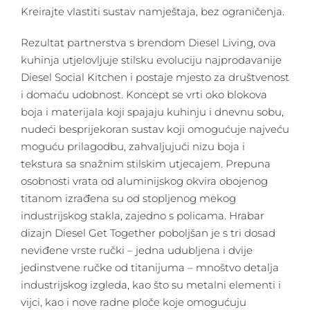
Kreirajte vlastiti sustav namještaja, bez ograničenja.
Rezultat partnerstva s brendom Diesel Living, ova
kuhinja utjelovljuje stilsku evoluciju najprodavanije
Diesel Social Kitchen i postaje mjesto za društvenost
i domaću udobnost. Koncept se vrti oko blokova
boja i materijala koji spajaju kuhinju i dnevnu sobu,
nudeći besprijekoran sustav koji omogućuje najveću
moguću prilagodbu, zahvaljujući nizu boja i
tekstura sa snažnim stilskim utjecajem. Prepuna
osobnosti vrata od aluminijskog okvira obojenog
titanom izrađena su od stopljenog mekog
industrijskog stakla, zajedno s policama. Hrabar
dizajn Diesel Get Together poboljšan je s tri dosad
neviđene vrste ručki – jedna udubljena i dvije
jedinstvene ručke od titanijuma – mnoštvo detalja
industrijskog izgleda, kao što su metalni elementi i
vijci, kao i nove radne ploče koje omogućuju