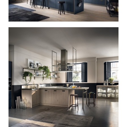
Spavaće sobe
Ormari
Kupatila
DODATCI
VANJSKI
UREDSKI
HOTELSKI