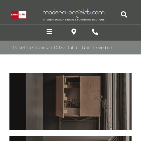
Skip
to
content
Toggle
Navigation
Početna stranica
»
Ditre Italia – Unit Prive box
DIZAJN INTERIJERA
Kuhinje
Stolovi i stolice
Dnevni boravci
SJEDEĆE GARNITURE