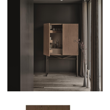
Spavaće sobe
Ormari
Kupatila
DODATCI
VANJSKI
UREDSKI
HOTELSKI