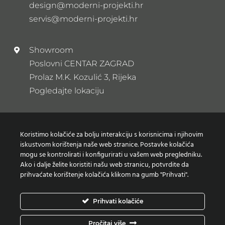
design@moderni-projekti.hr
servis@moderni-projekti.hr
Showroom
Poslovni CENTAR ZAGRAD
Prolaz M.K. Kozulić 3, Rijeka
Pogledajte lokaciju
Newsletter
Koristimo kolačiće za bolju interakciju s korisnicima i njihovim
Prijavi se na naš newsletter
iskustvom korištenja naše web stranice. Postavke kolačića
mogu se kontrolirati i konfigurirati u vašem web pregledniku.
Ako i dalje želite koristiti našu web stranicu, potvrdite da
prihvaćate korištenje kolačića klikom na gumb "Prihvati".
Zaštita osobnih podataka
Prihvati kolačiće
Izjava o korištenju Kolačića
Pročitaj više