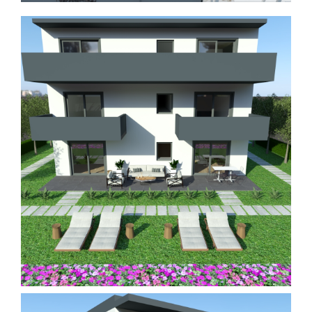
Spavaće sobe
Ormari
Kupatila
DODATCI
VANJSKI
UREDSKI
HOTELSKI