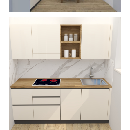
Spavaće sobe
Ormari
Kupatila
DODATCI
VANJSKI
UREDSKI
HOTELSKI