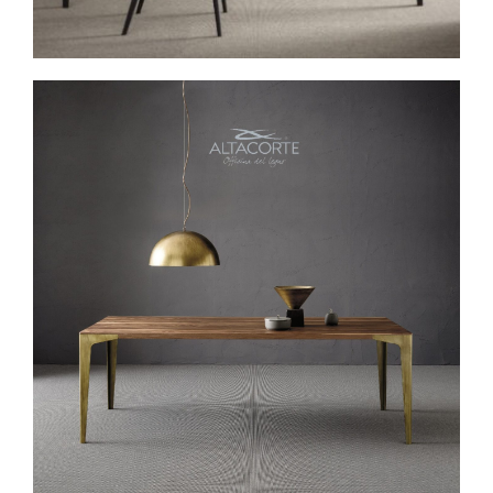
Spavaće sobe
Ormari
Kupatila
DODATCI
VANJSKI
UREDSKI
HOTELSKI