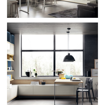
Spavaće sobe
Ormari
Kupatila
DODATCI
VANJSKI
UREDSKI
HOTELSKI