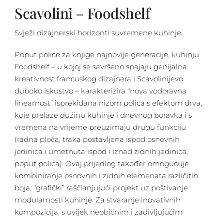
Scavolini – Foodshelf
Svježi dizajnerski horizonti suvremene kuhinje.
Poput police za knjige najnovije generacije, kuhinju
Foodshelf – u kojoj se savršeno spajaju genijalna
kreativnost francuskog dizajnera i Scavolinijevo
duboko iskustvo – karakterizira “nova vodoravna
linearnost” isprekidana nizom polica s efektom drva,
koje prelaze dužinu kuhinje i dnevnog boravka i s
vremena na vrijeme preuzimaju drugu funkciju
(radna ploča, traka postavljena ispod osnovnih
jedinica i umetnuta ispod i iznad zidnih jedinica,
poput polica). Ovaj prijedlog također omogućuje
kombiniranje osnovnih i zidnih elemenata različitih
boja, “grafički” raščlanjujući projekt uz poštivanje
modularnosti kuhinje. Za stvaranje inovativnih
kompozicija, s uvijek neobičnim i zadivljujućim