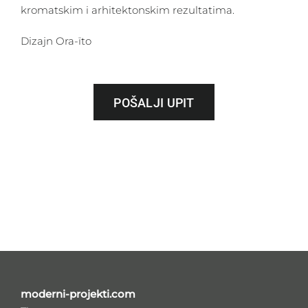
kromatskim i arhitektonskim rezultatima.
Dizajn Ora-ïto
POŠALJI UPIT
moderni-projekti.com