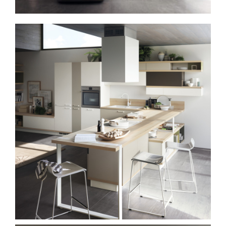
Spavaće sobe
Ormari
Kupatila
DODATCI
VANJSKI
UREDSKI
HOTELSKI