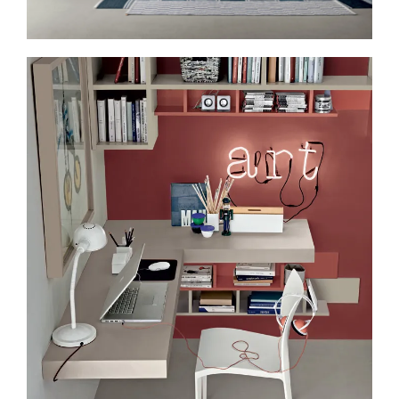
Spavaće sobe
Ormari
Kupatila
DODATCI
VANJSKI
UREDSKI
HOTELSKI