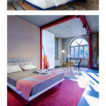
Spavaće sobe
Ormari
Kupatila
DODATCI
VANJSKI
UREDSKI
HOTELSKI