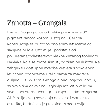
Zanotta – Grangala
Krevet. Noge i police od čelika presvučene 90
pigmentiranom kožom u istoj boji. Čelična
konstrukcija sa prirodno obojenim letvicama od
savijene bukve. Uzglavlje i podstava od
poliuretana/poliesterskog vlakna vezanog toplinom.
Navlaka, koja se može skinuti, od tkanine ili kože. Na
zahtjev su dostupne izvedbe kreveta s odvojenim
letvičnim podnicama i veličinama za madrace
duljine 210 i 220 cm. Grangala nudi najveću opciju,
sa svoja dva odvojena uzglavlja različitih veličina
stvarajući dramatičnu igru u mjerilu i dimenzijama.
Ali čarolija ovog odvajanja nalazi se izvan čisto
estetike, budući da je praznina između dvije