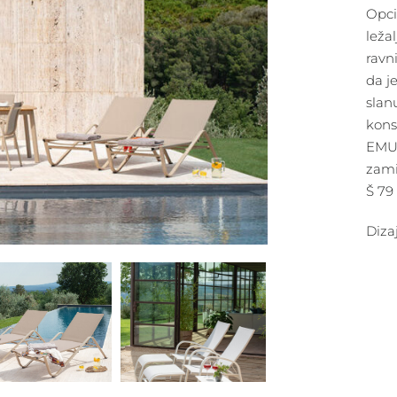
Opci
leža
ravn
da j
slanu
kons
EMU-
zami
Š 79
Diza