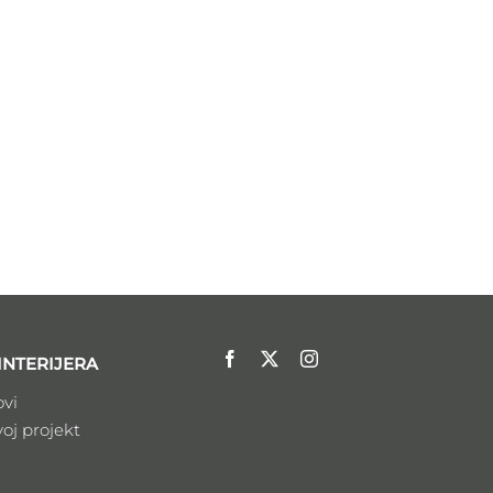
INTERIJERA
ovi
voj projekt