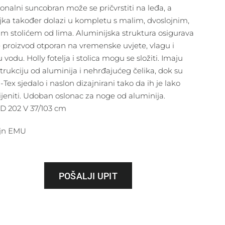
onalni suncobran može se pričvrstiti na leđa, a
ljka također dolazi u kompletu s malim, dvoslojnim,
im stolićem od lima. Aluminijska struktura osigurava
e proizvod otporan na vremenske uvjete, vlagu i
 vodu. Holly fotelja i stolica mogu se složiti. Imaju
trukciju od aluminija i nehrđajućeg čelika, dok su
Tex sjedalo i naslon dizajnirani tako da ih je lako
jeniti. Udoban oslonac za noge od aluminija.
 D 202 V 37/103 cm
jn EMU
POŠALJI UPIT