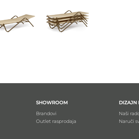
SHOWROOM
DIZAJN 
Brandovi
Naši rad
Outlet rasprodaja
Naruči s