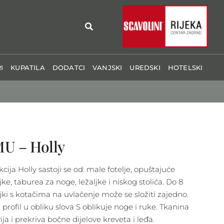
I
KUPATILA
DODATCI
VANJSKI
UREDSKI
HOTELSKI
U – Holly
cija Holly sastoji se od: male fotelje, opuštajuće
jke, taburea za noge, ležaljke i niskog stolića. Do 8
ljki s kotačima na uvlačenje može se složiti zajedno.
 profil u obliku slova S oblikuje noge i ruke. Tkanina
ja i prekriva bočne dijelove kreveta i leđa.