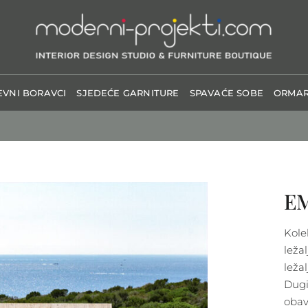
VNI BORAVCI
SJEDEĆE GARNITURE
SPAVAĆE SOBE
ORMAR
EM
Kolek
ležal
leža
Dugi
obavi