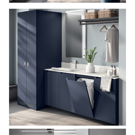
Spavaće sobe
Ormari
Kupatila
DODATCI
VANJSKI
UREDSKI
HOTELSKI