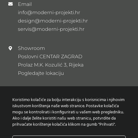
Email
info@moderni-projekti.hr
design@moderni-projekti.hr
servis@moderni-projekti.hr
Showroom
Poslovni CENTAR ZAGRAD
Prolaz M.K. Kozulić 3, Rijeka
Pogledajte lokaciju
Newsletter
Koristimo kolačiće za bolju interakciju s korisnicima i njihovim
Prijavi se na naš newsletter
iskustvom korištenja naše web stranice. Postavke kolačića
mogu se kontrolirati i konfigurirati u vašem web pregledniku.
Ako i dalje želite koristiti našu web stranicu, potvrdite da
prihvaćate korištenje kolačića klikom na gumb "Prihvati".
Zaštita osobnih podataka