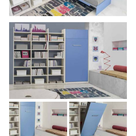
Spavaće sobe
Ormari
Kupatila
DODATCI
VANJSKI
UREDSKI
HOTELSKI