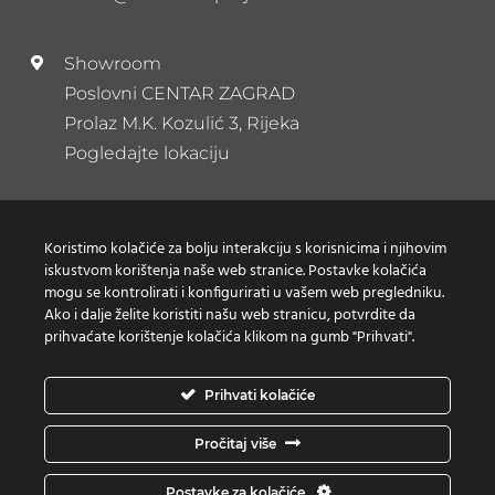
Showroom
Poslovni CENTAR ZAGRAD
Prolaz M.K. Kozulić 3, Rijeka
Pogledajte lokaciju
Newsletter
Koristimo kolačiće za bolju interakciju s korisnicima i njihovim
Prijavi se na naš newsletter
iskustvom korištenja naše web stranice. Postavke kolačića
mogu se kontrolirati i konfigurirati u vašem web pregledniku.
Ako i dalje želite koristiti našu web stranicu, potvrdite da
prihvaćate korištenje kolačića klikom na gumb "Prihvati".
Zaštita osobnih podataka
Prihvati kolačiće
Izjava o korištenju Kolačića
Pročitaj više
Copyright © Moderni projekti | Design:
Studio Web
Postavke za kolačiće