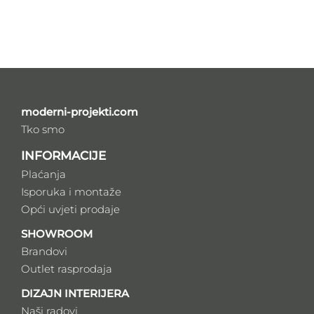
moderni-projekti.com
Tko smo
INFORMACIJE
Plaćanja
Isporuka i montaže
Opći uvjeti prodaje
SHOWROOM
Brandovi
Outlet rasprodaja
DIZAJN INTERIJERA
Naši radovi