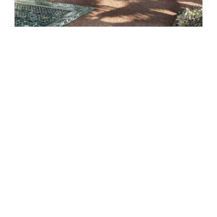
Spavaće sobe
Ormari
Kupatila
DODATCI
VANJSKI
UREDSKI
HOTELSKI