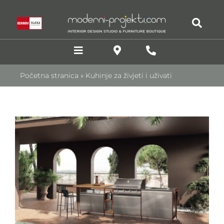
Skip
to
content
Toggle
Navigation
Početna stranica
»
Kuhinje za živjeti i uživati
DIZAJN INTERIJERA
Kuhinje
Stolovi i stolice
Dnevni boravci
SJEDEĆE GARNITURE