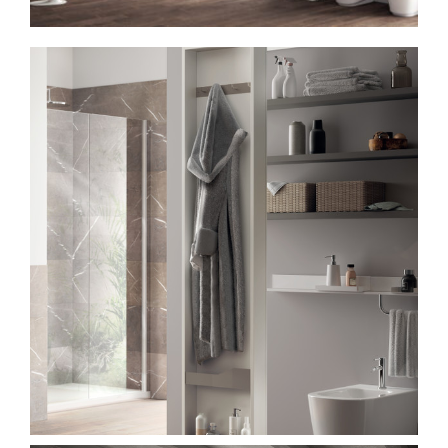
Spavaće sobe
Ormari
Kupatila
DODATCI
VANJSKI
UREDSKI
HOTELSKI