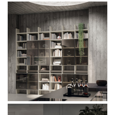
Spavaće sobe
Ormari
Kupatila
DODATCI
VANJSKI
UREDSKI
HOTELSKI